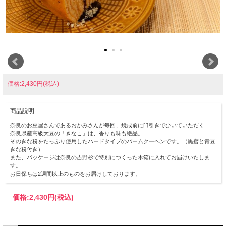
価格:2,430円(税込)
商品説明
奈良のお豆屋さんであるおかみさんが毎回、焼成前に臼引きでひいていただく
奈良県産高級大豆の「きなこ」は、香りも味も絶品。
そのきな粉をたっぷり使用したハードタイプのバームクーヘンです。（黒蜜と青豆
きな粉付き）
また、パッケージは奈良の吉野杉で特別につくった木箱に入れてお届けいたしま
す。
お日保ちは2週間以上のものをお届けしております。
価格:
2,430円
(税込)