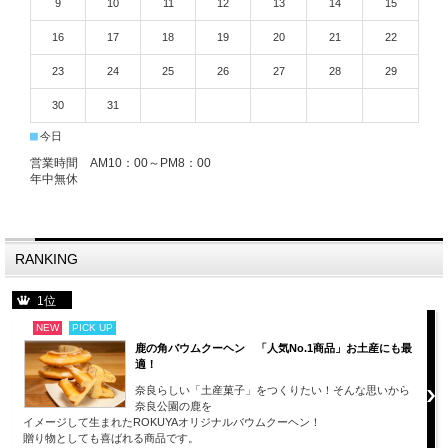
9
10
11
12
13
14
15
16
17
18
19
20
21
22
23
24
25
26
27
28
29
30
31
■
今日
営業時間 AM10：00～PM8：00
年中無休
RANKING
1位
NEW
PICK UP
鹿の角バウムクーヘン 「人気No.1商品」お土産にも最
適！
奈良らしい「土産菓子」をつくりたい！そんな思いから
奈良公園の鹿を
イメージして生まれたROKUYAオリジナルバウムクーヘン！
贈り物としても喜ばれる商品です。