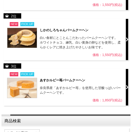
価格：1,550円(税込)
2位
NEW
PICK UP
しかのしろちゃんバームクーヘン
白い食材にとことんこだわったバームクーヘンです。
ホワイトチョコ、練乳、白い黄身の卵などを使用し、柔
らかくレアに焼き上げたやさしいお味です。
価格：1,550円(税込)
3位
NEW
PICK UP
あすかルビー苺バームクーヘン
奈良県産「あすかルビー苺」を使用した甘酸っぱいバー
ムクーヘンです。
価格：1,850円(税込)
商品検索